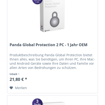
Panda Global Protection 2 PC - 1 Jahr OEM
Produktbeschreibung Panda Global Protection bietet
Ihnen alles, was Sie benötigen, um Ihren PC, Ihre Mac-
und Android-Geräte sowie Ihre Daten und Familie vor
allen Arten von Bedrohungen zu schützen.
Kaufargumente Dateiverschlüsselung Speichern Sie
Inhalt
1
alle wichtigen Dokumente sicher und mit der
21,80 € *
beruhigenden Gewissheit, dass Ihre Daten nur für Sie
zugänglich sind. Außerdem können...
Merken