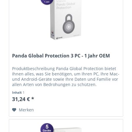
Panda Global Protection 3 PC - 1 Jahr OEM
Produktbeschreibung Panda Global Protection bietet
Ihnen alles, was Sie benötigen, um Ihren PC, Ihre Mac-
und Android-Geräte sowie Ihre Daten und Familie vor
allen Arten von Bedrohungen zu schützen.
Kaufargumente Dateiverschlüsselung Speichern Sie
Inhalt
1
alle wichtigen Dokumente sicher und mit der
31,24 € *
beruhigenden Gewissheit, dass Ihre Daten nur für Sie
zugänglich sind. Außerdem können...
Merken