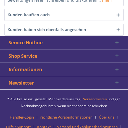
Bewertungen lesen, schreiben und diskutieren...
mehr
Kunden kauften auch
Kunden haben sich ebenfalls angesehen
Service Hotline
Shop Service
Informationen
Newsletter
* Alle Preise inkl. gesetzl. Mehrwertsteuer zzgl.
Versandkosten
und ggf.
Nachnahmegebühren, wenn nicht anders beschrieben
Händler-Login
rechtliche Vorabinformationen
Über uns
Hilfe / Support
Kontakt
Versand und Zahlungsbedingungen