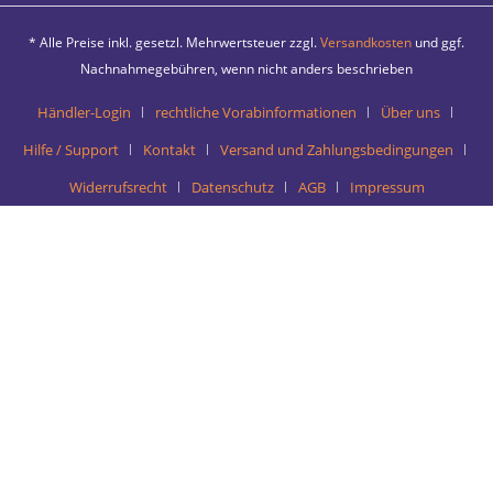
* Alle Preise inkl. gesetzl. Mehrwertsteuer zzgl.
Versandkosten
und ggf.
Nachnahmegebühren, wenn nicht anders beschrieben
Händler-Login
rechtliche Vorabinformationen
Über uns
Hilfe / Support
Kontakt
Versand und Zahlungsbedingungen
Widerrufsrecht
Datenschutz
AGB
Impressum